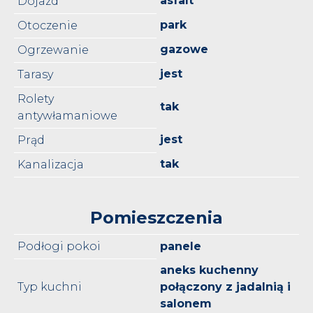
asfalt
Dojazd
park
Otoczenie
gazowe
Ogrzewanie
jest
Tarasy
Rolety
tak
antywłamaniowe
jest
Prąd
tak
Kanalizacja
Pomieszczenia
Podłogi pokoi
panele
aneks kuchenny
Typ kuchni
połączony z jadalnią i
salonem