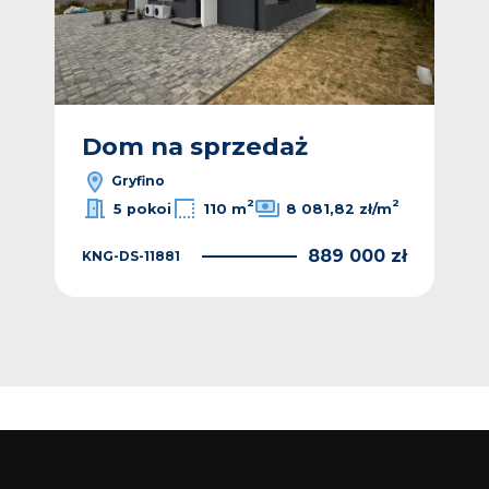
Dom na sprzedaż
D
Gryfino
2
2
5 pokoi
110 m
8 081,82 zł/m
889 000 zł
KNG-DS-11881
 zł
KNG