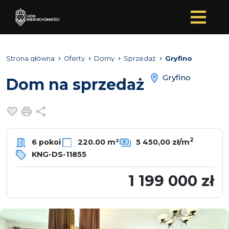
Strona główna
Oferty
Domy
Sprzedaż
Gryfino
Gryfino
Dom na sprzedaż
Dodaj do ulubionych
Drukuj
Udostępnij
2
6 pokoi
220.00 m²
5 450,00 zł/m
KNG-DS-11855
1 199 000 zł