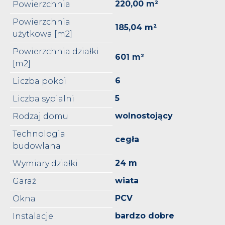
220,00 m²
Powierzchnia
Powierzchnia
185,04 m²
użytkowa [m2]
Powierzchnia działki
601 m²
[m2]
6
Liczba pokoi
5
Liczba sypialni
wolnostojący
Rodzaj domu
Technologia
cegła
budowlana
24 m
Wymiary działki
wiata
Garaż
PCV
Okna
bardzo dobre
Instalacje