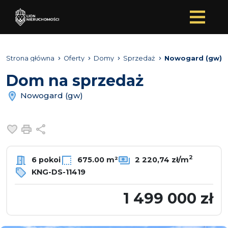
Strona główna
Oferty
Domy
Sprzedaż
Nowogard (gw)
Dom na sprzedaż
Nowogard (gw)
Dodaj do ulubionych
Drukuj
Udostępnij
2
6 pokoi
675.00 m²
2 220,74 zł/m
KNG-DS-11419
1 499 000 zł