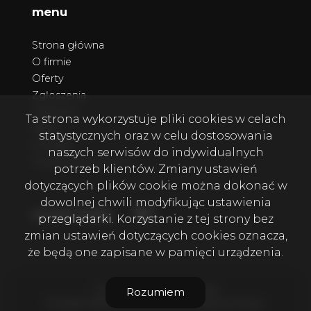
menu
Strona główna
O firmie
Oferty
Zgłoszenia
Ulubione
Ta strona wykorzystuje pliki cookies w celach
Blog
statystycznych oraz w celu dostosowania
Kontakt
naszych serwisów do indywidualnych
Polityka prywatności
potrzeb klientów. Zmiany ustawień
dotyczących plików cookie można dokonać w
dowolnej chwili modyfikując ustawienia
Facebook
Facebook
social media
przeglądarki. Korzystanie z tej strony bez
zmian ustawień dotyczących cookies oznacza,
że będą one zapisane w pamięci urządzenia.
Lion Nieruchomości © 2026
Rozumiem
Program dla biur nieruchomości
Galactica Virgo