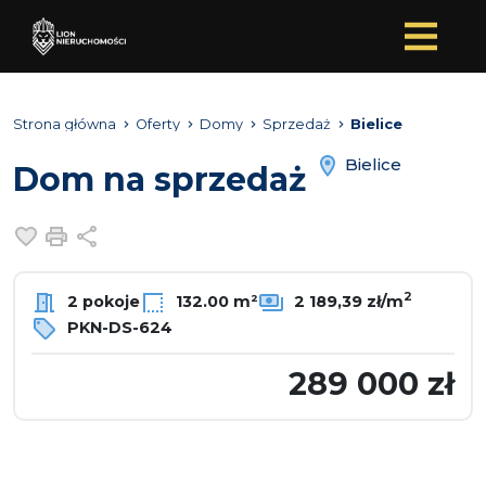
Strona główna
Oferty
Domy
Sprzedaż
Bielice
Bielice
Dom na sprzedaż
Dodaj do ulubionych
Drukuj
Udostępnij
2
2 pokoje
132.00 m²
2 189,39 zł/m
PKN-DS-624
289 000 zł