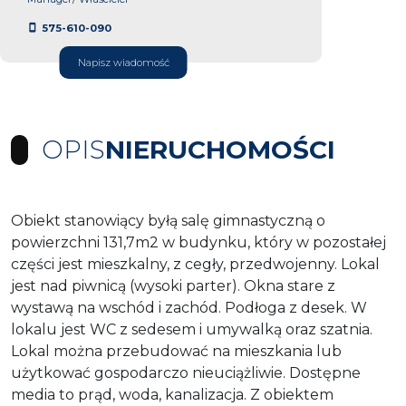
575-610-090
Napisz wiadomość
OPIS
NIERUCHOMOŚCI
Obiekt stanowiący byłą salę gimnastyczną o
powierzchni 131,7m2 w budynku, który w pozostałej
części jest mieszkalny, z cegły, przedwojenny. Lokal
jest nad piwnicą (wysoki parter). Okna stare z
wystawą na wschód i zachód. Podłoga z desek. W
lokalu jest WC z sedesem i umywalką oraz szatnia.
Lokal można przebudować na mieszkania lub
użytkować gospodarczo nieuciążliwie. Dostępne
media to prąd, woda, kanalizacja. Z obiektem