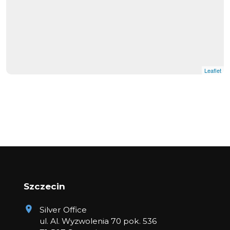
Leaflet
Szczecin
Silver Office
ul. Al. Wyzwolenia 70 pok. 536