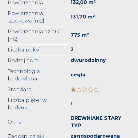
132,00 m²
Powierzchnia
Powierzchnia
131,70 m²
użytkowa [m2]
Powierzchnia działki
775 m²
[m2]
2
Liczba pokoi
dwurodzinny
Rodzaj domu
Technologia
cegła
budowlana
Standard
Liczba pięter w
1
budynku
DREWNIANE STARY
Okna
TYP
zagospodarowana
Zagosp. działki