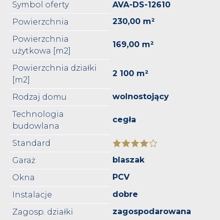
Symbol oferty
AVA-DS-12610
230,00 m²
Powierzchnia
Powierzchnia
169,00 m²
użytkowa [m2]
Powierzchnia działki
2 100 m²
[m2]
wolnostojący
Rodzaj domu
Technologia
cegła
budowlana
Standard
blaszak
Garaż
PCV
Okna
dobre
Instalacje
zagospodarowana
Zagosp. działki