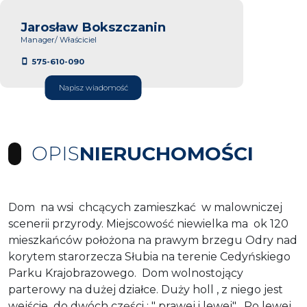
Jarosław Bokszczanin
Manager/ Właściciel
575-610-090
Napisz wiadomość
OPIS
NIERUCHOMOŚCI
Dom na wsi chcących zamieszkać w malowniczej
scenerii przyrody. Miejscowość niewielka ma ok 120
mieszkańców położona na prawym brzegu Odry nad
korytem starorzecza Słubia na terenie Cedyńskiego
Parku Krajobrazowego. Dom wolnostojący
parterowy na dużej działce. Duży holl , z niego jest
wejście do dwóch części : " prawej i lewej" . Po lewej