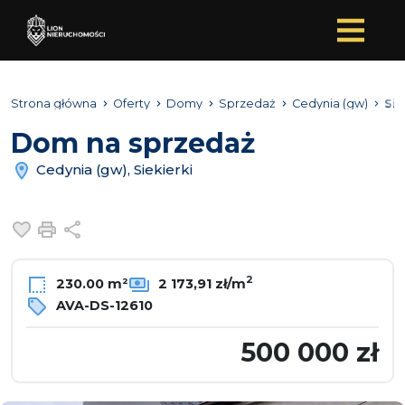
Strona główna
Oferty
Domy
Sprzedaż
Cedynia (gw)
Sie
Dom na sprzedaż
Cedynia (gw), Siekierki
Dodaj do ulubionych
Drukuj
Udostępnij
2
230.00 m²
2 173,91 zł/m
AVA-DS-12610
500 000 zł