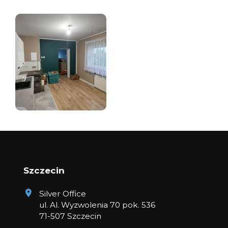
Szczecin
Silver Office
ul. Al. Wyzwolenia 70 pok. 536
71-507 Szczecin