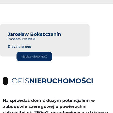
Jarosław Bokszczanin
Manager/ Właściciel
575-610-090
Napisz wiadomość
OPIS
NIERUCHOMOŚCI
Na sprzedaż dom z dużym potencjałem w
zabudowie szeregowej o powierzchni
całkowitej ok. 250m2, posadowiony na działce o