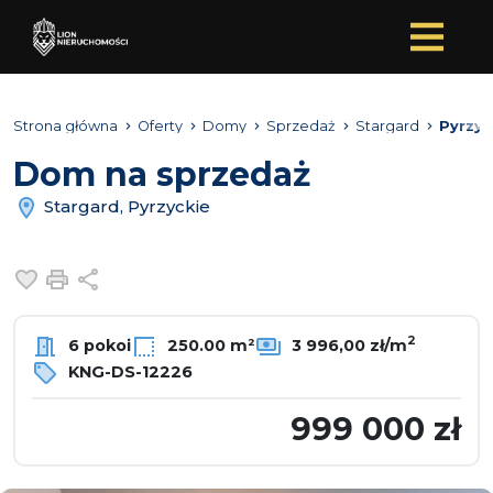
Strona główna
Oferty
Domy
Sprzedaż
Stargard
Pyrzyc
Dom na sprzedaż
Stargard, Pyrzyckie
Dodaj do ulubionych
Drukuj
Udostępnij
2
6 pokoi
250.00 m²
3 996,00 zł/m
KNG-DS-12226
999 000 zł