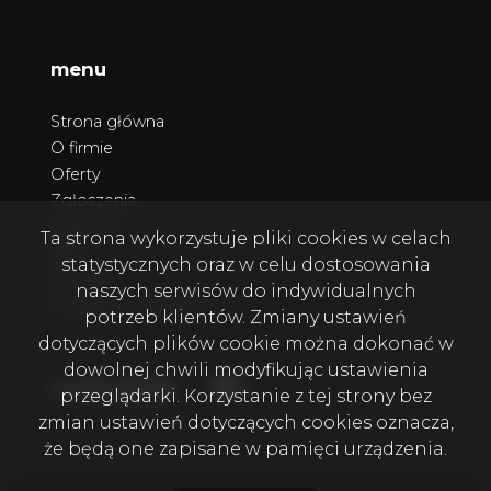
menu
Strona główna
O firmie
Oferty
Zgłoszenia
Ulubione
Ta strona wykorzystuje pliki cookies w celach
Blog
statystycznych oraz w celu dostosowania
Kontakt
naszych serwisów do indywidualnych
Polityka prywatności
potrzeb klientów. Zmiany ustawień
dotyczących plików cookie można dokonać w
dowolnej chwili modyfikując ustawienia
Facebook
Facebook
social media
przeglądarki. Korzystanie z tej strony bez
zmian ustawień dotyczących cookies oznacza,
że będą one zapisane w pamięci urządzenia.