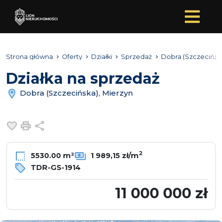
Strona główna
Oferty
Działki
Sprzedaż
Dobra (Szczecińsk
Działka na sprzedaż
Dobra (Szczecińska), Mierzyn
Dodaj do ulubionych
Drukuj
Udostępnij
2
5530.00 m²
1 989,15 zł/m
TDR-GS-1914
11 000 000 zł