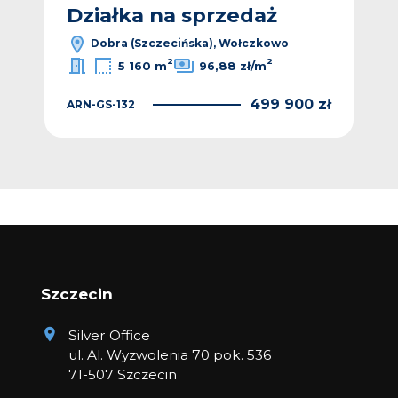
Działka na sprzedaż
Dz
Dobra (Szczecińska), Wołczkowo
2
2
5 160 m
96,88 zł/m
 zł
499 900 zł
ARN-GS-132
KNG
Szczecin
Silver Office
ul. Al. Wyzwolenia 70 pok. 536
71-507 Szczecin