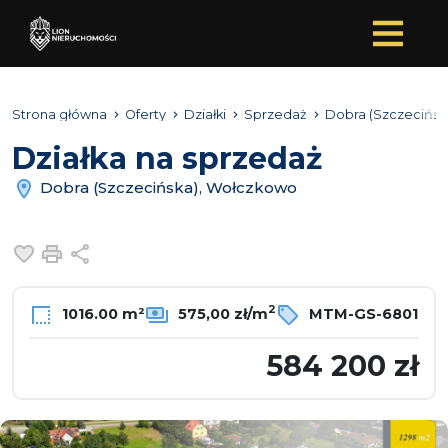
Strona główna
Oferty
Działki
Sprzedaż
Dobra (Szczecińsk
Działka na sprzedaż
Dobra (Szczecińska), Wołczkowo
Dodaj do ulubionych
Drukuj
Udostępnij
2
1016.00 m²
575,00 zł/m
MTM-GS-6801
584 200 zł