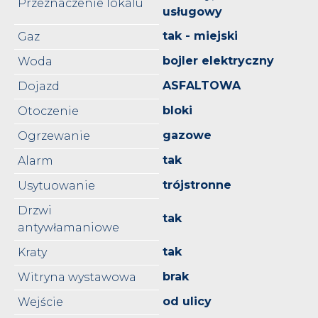
Przeznaczenie lokalu
usługowy
tak - miejski
Gaz
bojler elektryczny
Woda
ASFALTOWA
Dojazd
bloki
Otoczenie
gazowe
Ogrzewanie
tak
Alarm
trójstronne
Usytuowanie
Drzwi
tak
antywłamaniowe
tak
Kraty
brak
Witryna wystawowa
od ulicy
Wejście