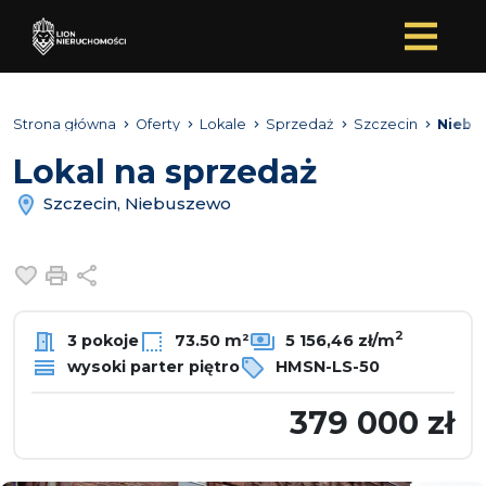
Strona główna
Oferty
Lokale
Sprzedaż
Szczecin
Niebu
Lokal na sprzedaż
Szczecin, Niebuszewo
Dodaj do ulubionych
Drukuj
Udostępnij
2
3 pokoje
73.50 m²
5 156,46 zł/m
wysoki parter piętro
HMSN-LS-50
379 000 zł