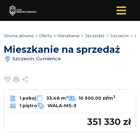
Strona główna
Oferty
Mieszkania
Sprzedaż
Szczecin
G
Mieszkanie na sprzedaż
Szczecin, Gumieńce
Dodaj do ulubionych
Drukuj
Udostępnij
2
1 pokoj
33.46 m²
10 500,00 zł/m
1 piętro
WALA-MS-3
351 330 zł