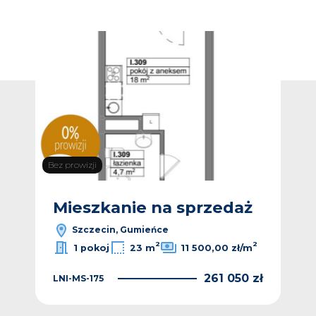
Dodaj do ulub
Bez prowizji
Mieszkanie na sprzedaż
Szczecin, Gumieńce
2
2
1 pokoj
23 m
11 500,00 zł/m
261 050 zł
LNI-MS-175