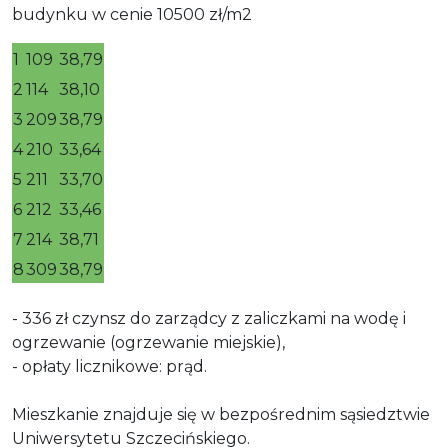
budynku w cenie 10500 zł/m2
1
109
38,79
2
114
38,10
3
209
38,79
4
210
33,64
5
211
33,70
6
212
33,46
7
214
38,71
8
309
38,79
- 336 zł czynsz do zarządcy z zaliczkami na wodę i
ogrzewanie (ogrzewanie miejskie),
- opłaty licznikowe: prąd.
Mieszkanie znajduje się w bezpośrednim sąsiedztwie
Uniwersytetu Szczecińskiego.