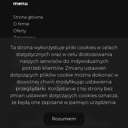
menu
Strona główna
O firmie
Oferty
Zgłoszenia
Ulubione
Ta strona wykorzystuje pliki cookies w celach
Blog
statystycznych oraz w celu dostosowania
Kontakt
naszych serwisów do indywidualnych
Polityka prywatności
potrzeb klientów. Zmiany ustawień
dotyczących plików cookie można dokonać w
dowolnej chwili modyfikując ustawienia
Facebook
Facebook
social media
przeglądarki. Korzystanie z tej strony bez
zmian ustawień dotyczących cookies oznacza,
że będą one zapisane w pamięci urządzenia.
Lion Nieruchomości © 2026
Rozumiem
Program dla biur nieruchomości
Galactica Virgo