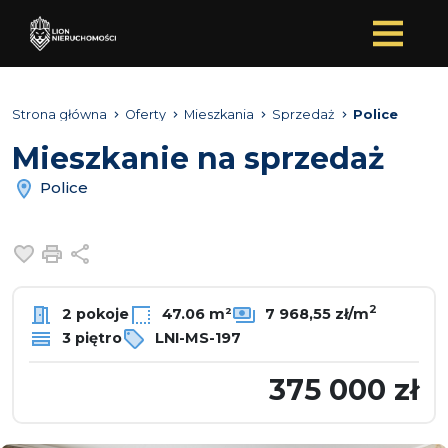
Strona główna
Oferty
Mieszkania
Sprzedaż
Police
Mieszkanie na sprzedaż
Police
Dodaj do ulubionych
Drukuj
Udostępnij
2
2 pokoje
47.06 m²
7 968,55 zł/m
3 piętro
LNI-MS-197
375 000 zł