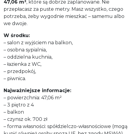
47,06 m²
, które są dobrze zaplanowane. Nie
przepłacasz za puste metry. Masz wszystko, czego
potrzeba, żeby wygodnie mieszkać – samemu albo
we dwoje.
W środku:
– salon z wyjściem na balkon,
– osobna sypialnia,
– oddzielna kuchnia,
– łazienka z WC,
– przedpokój,
– piwnica.
Najważniejsze informacje:
– powierzchnia: 47,06 m²
– 3 piętro z 4
– balkon
– czynsz ok. 700 zł
– forma własności: spółdzielczo-własnościowe (mogą
kupić również osoby spoza UE, bez zgody MSWiA)