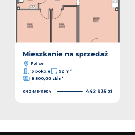
ż
Mieszkanie na sprzedaż
M
Police
2
3 pokoje
52 m
2
8 500,00 zł/m
 zł
442 935 zł
KNG-MS-11904
LH1