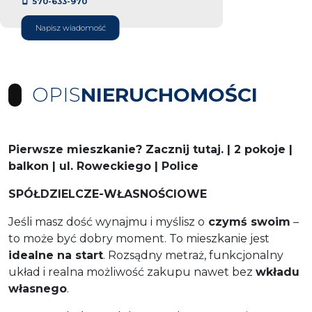
570-633-970
Napisz wiadomość
OPIS
NIERUCHOMOŚCI
Pierwsze mieszkanie? Zacznij tutaj. | 2 pokoje |
balkon | ul. Roweckiego | Police
SPÓŁDZIELCZE-WŁASNOŚCIOWE
Jeśli masz dość wynajmu i myślisz o
czymś swoim
–
to może być dobry moment. To mieszkanie jest
idealne na start
. Rozsądny metraż, funkcjonalny
układ i realna możliwość zakupu nawet bez
wkładu
własnego
.