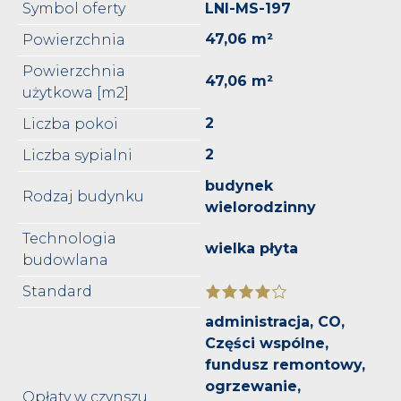
Symbol oferty
LNI-MS-197
47,06 m²
Powierzchnia
Powierzchnia
47,06 m²
użytkowa [m2]
2
Liczba pokoi
2
Liczba sypialni
budynek
Rodzaj budynku
wielorodzinny
Technologia
wielka płyta
budowlana
Standard
administracja, CO,
Części wspólne,
fundusz remontowy,
ogrzewanie,
Opłaty w czynszu