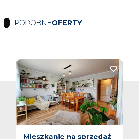
PODOBNE
OFERTY
Dodaj do ulub
Mieszkanie na sprzedaż