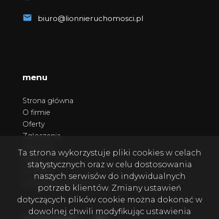
biuro@lionnieruchomosci.pl
menu
Strona główna
O firmie
Oferty
Zgłoszenia
Ulubione
Ta strona wykorzystuje pliki cookies w celach
Blog
statystycznych oraz w celu dostosowania
Kontakt
naszych serwisów do indywidualnych
Polityka prywatności
potrzeb klientów. Zmiany ustawień
dotyczących plików cookie można dokonać w
dowolnej chwili modyfikując ustawienia
Facebook
Facebook