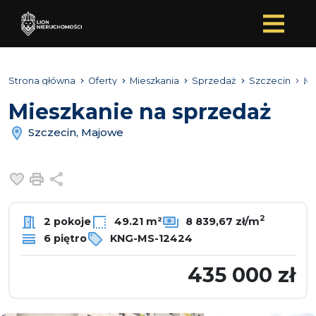
Strona główna
Oferty
Mieszkania
Sprzedaż
Szczecin
M
Mieszkanie na sprzedaż
Szczecin, Majowe
Dodaj do ulubionych
Drukuj
Udostępnij
2
2 pokoje
49.21 m²
8 839,67 zł/m
6 piętro
KNG-MS-12424
435 000 zł