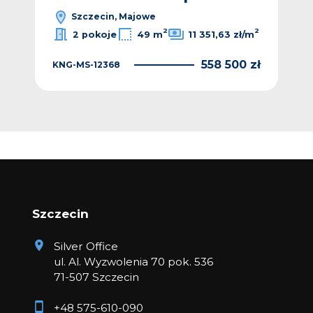
Szczecin, Majowe
2
2
2 pokoje
49 m
11 351,63 zł/m
558 500 zł
KNG-MS-12368
Szczecin
Silver Office
ul. Al. Wyzwolenia 70 pok. 536
71-507 Szczecin
+48 575-610-090