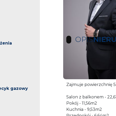
OPIS
NIER
żenia
Na sprzedaż słoneczne m
Żelechowa w Szczecinie. 
piętrowego bloku.
Zajmuje powierzchnię 54 
iecyk gazowy
Salon z balkonem - 22,
Pokój - 11,56m2
Kuchnia - 9,53m2
Przedpokój - 6,64m2