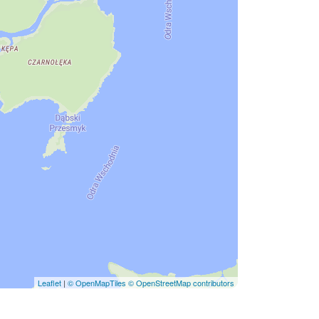
Leaflet
|
© OpenMapTiles
© OpenStreetMap contributors