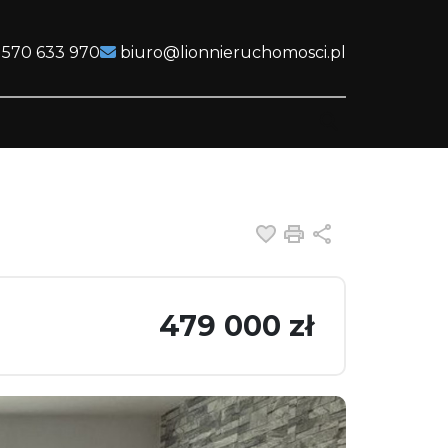
 570 633 970
biuro@lionnieruchomosci.pl
Dodaj do ulubiony
Drukuj
Udostępnij
479 000 zł