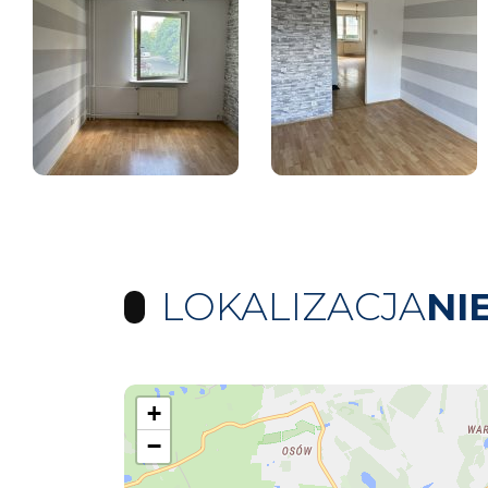
LOKALIZACJA
NI
+
−