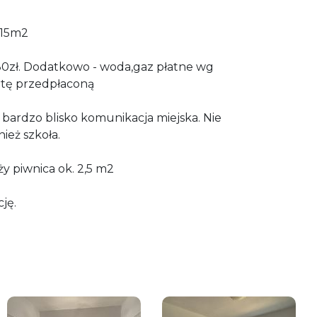
,15m2
380zł. Dodatkowo - woda,gaz płatne wg
rtę przedpłaconą
, bardzo blisko komunikacja miejska. Nie
ież szkoła.
y piwnica ok. 2,5 m2
ję.