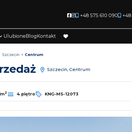
Social link
Social link
+48 575 610 090
+48
Ulubione
Blog
Kontakt
favorite
Szczecin
Centrum
przedaż
Szczecin, Centrum
2
/m
4 piętro
KNG-MS-12073