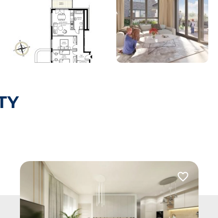
TY
 do ulubionych
Dodaj do u