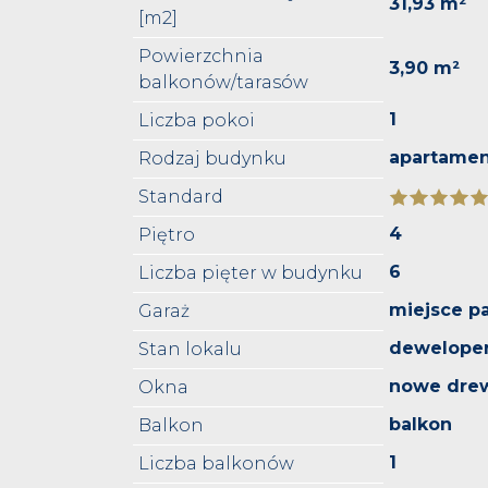
31,93 m²
[m2]
Powierzchnia
3,90 m²
balkonów/tarasów
1
Liczba pokoi
apartame
Rodzaj budynku
Standard
4
Piętro
6
Liczba pięter w budynku
miejsce p
Garaż
deweloper
Stan lokalu
nowe dre
Okna
balkon
Balkon
1
Liczba balkonów