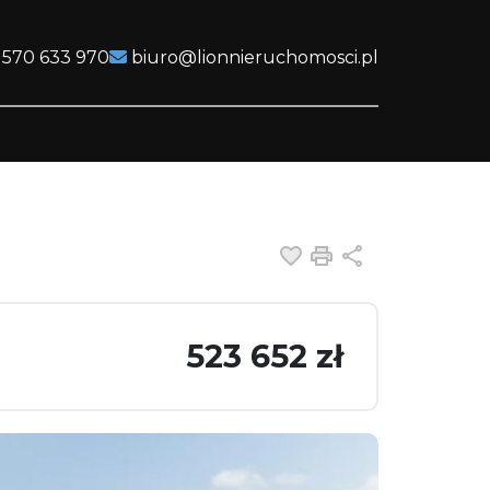
 570 633 970
biuro@lionnieruchomosci.pl
Dodaj do ulubiony
Drukuj
Udostępnij
523 652 zł