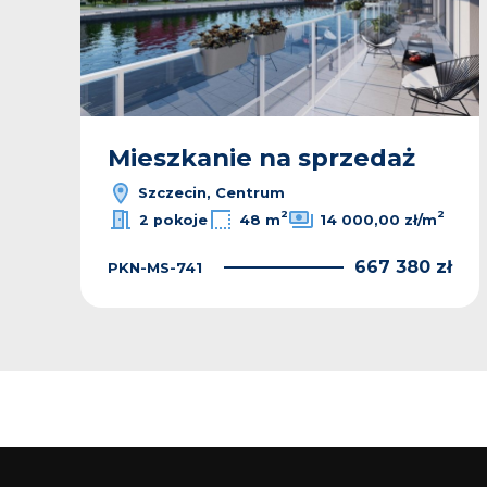
Mieszkanie na sprzedaż
Szczecin, Centrum
2
2
2 pokoje
48 m
14 000,00 zł/m
ł
667 380 zł
PKN-MS-741