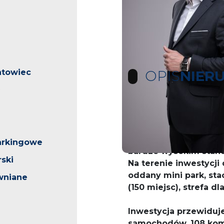
ntowiec
OPIS
NIER
W ofercie własności
Centrum Szczecina. Mi
piętrowego nowoczes
arkingowe
bardzo wysokim stan
ski
Na terenie inwestycj
oddany mini park, sta
wniane
(150 miejsc), strefa dl
Inwestycja przewiduj
samochodów, 108 komó