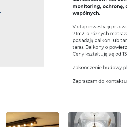
monitoring, ochronę, 
r
wspólnych.
V etap inwestycji przew
71m2, o różnych metraża
posiadają balkon lub tara
taras. Balkony o powier
Ceny kształtują się od 1
Zakończenie budowy pl
Zapraszam do kontaktu w