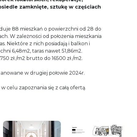
osiedle zamknięte, sztukę w częściach
iduje 88 mieszkań o powierzchni od 28 do
ch. W zależności od położenia mieszkania
s. Niektóre z nich posiadają i balkon i
zchni 6,48m2, taras nawet 51,86m2.
3750 zł./m2 brutto do 16500 zł./m2.
anowane w drugiej połowie 2024r.
 celu zapoznania się z całą ofertą.