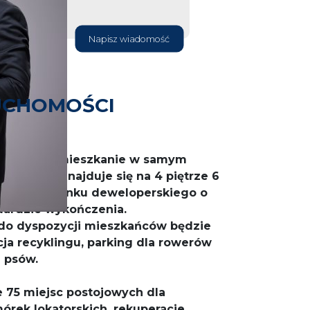
Napisz wiadomość
UCHOMOŚCI
owe, nowe mieszkanie w samym
eszkanie znajduje się na 4 piętrze 6
nego budynku deweloperskiego o
dardzie wykończenia.
i do dyspozycji mieszkańców będzie
cja recyklingu, parking dla rowerów
a psów.
e 75 miejsc postojowych dla
rek lokatorskich, rekuperacje,