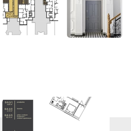
lubionych
Dodaj do ulubio