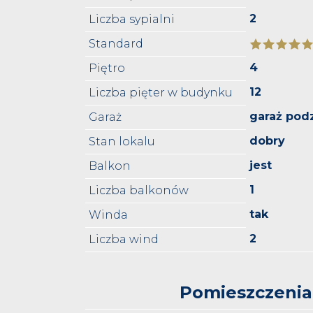
2
Liczba sypialni
Standard
4
Piętro
12
Liczba pięter w budynku
garaż pod
Garaż
dobry
Stan lokalu
jest
Balkon
1
Liczba balkonów
tak
Winda
2
Liczba wind
Pomieszczenia