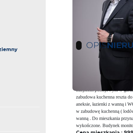
OPIS
NIER
ziemny
W apartamentowcu przy ul. A
Stegny w bardzo dobrej komuni
wygodne mieszkanie 3 pokoj
miejscem postojowym w gara
zabudowa kuchenna reszta do 
aneksie, łazienki z wanną i 
w zabudowę kuchenną ( lodówk
wanną . Do mieszkania przyna
wykończone. Budynek monitor
Cena mieszkania : 99