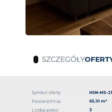
SZCZEGÓŁY
OFERT
Symbol oferty
HSN-MS-2
65,10 m²
Powierzchnia
3
Liczba pokoi