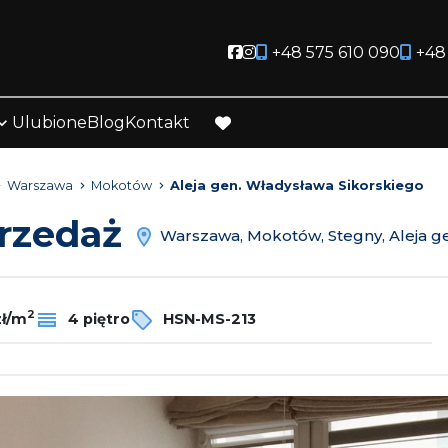
Social link
Social link
+48 575 610 090
+48
Ulubione
Blog
Kontakt
favorite
Warszawa
Mokotów
Aleja gen. Władysława Sikorskiego
przedaż
Warszawa, Mokotów, Stegny, Aleja ge
2
zł/m
4 piętro
HSN-MS-213