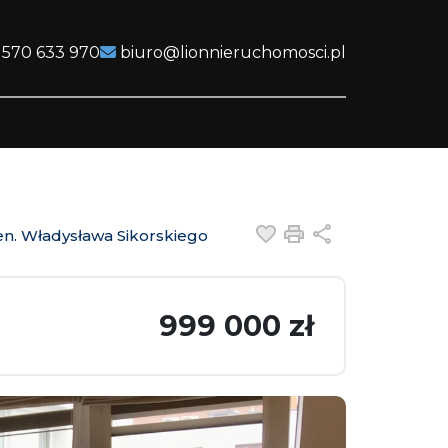
 570 633 970
biuro@lionnieruchomosci.pl
Dodaj do ulubiony
Drukuj
Udostępnij
n. Władysława Sikorskiego
999 000 zł