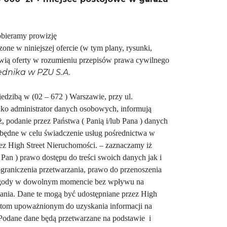
obieramy prowizję
one w niniejszej ofercie (w tym plany, rysunki,
nowią oferty w rozumieniu przepisów prawa cywilnego
dnika w PZU S.A.
iedzibą w (02 – 672 ) Warszawie, przy ul.
ako administrator danych osobowych, informują
iż, podanie przez Państwa ( Panią i/lub Pana ) danych
zbędne w celu świadczenie usług pośrednictwa w
ez High Street Nieruchomości. – zaznaczamy iż
 Pan ) prawo dostępu do treści swoich danych jak i
ograniczenia przetwarzania, prawo do przenoszenia
 zgody w dowolnym momencie bez wpływu na
ania. Dane te mogą być udostępniane przez High
otom upoważnionym do uzyskania informacji na
Podane dane będą przetwarzane na podstawie i