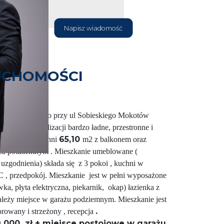
Napisz wiadomość
UCHOMOŚCI
leja Sikorskiego przy ul Sobieskiego Mokotów
kacyjne lokalizacji bardzo ładne, przestronne i
65,10
owe o powierzchni
m2 z balkonem oraz
żu podziemnym . Mieszkanie umeblowane (
uzgodnienia) składa się z 3 pokoi , kuchni w
WC , przedpokój. Mieszkanie jest w pełni wyposażone
a, płyta elektryczna, piekarnik, okap) łazienka z
leży miejsce w garażu podziemnym. Mieszkanie jest
.
owany i strzeżony , recepcja
9 000 zł + miejsce postojowe w garażu