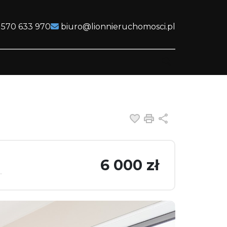
 570 633 970
biuro@lionnieruchomosci.pl
Dodaj do ulubiony
Drukuj
Udostępnij
6 000 zł