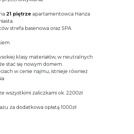
 na
21 piętrze
apartamentowca Hanza
iasta.
ców strefa basenowa oraz SPA
kiem
sokiej klasy materiałów, w neutralnych
oże stać się nowym domem.
iach w cenie najmu, istnieje również
ia
ze wszystkimi zaliczkami ok. 2200zł
ażu za dodatkowa opłatą 1000zł