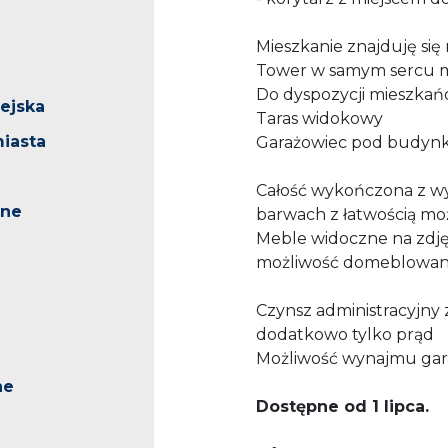
Mieszkanie znajduję się
Tower w samym sercu m
Do dyspozycji mieszkań
iejska
Taras widokowy
iasta
Garażowiec pod budyn
Całość wykończona z wy
ne
barwach z łatwością m
Meble widoczne na zdjęc
możliwość domeblowan
Czynsz administracyjny 
dodatkowo tylko prąd
Możliwość wynajmu gar
ne
Dostępne od 1 lipca.