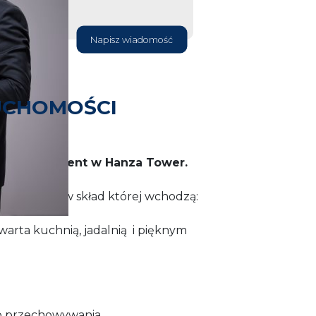
Napisz wiadomość
UCHOMOŚCI
wy apartament w Hanza Tower.
zchni
86m
w skład której wchodzą:
twarta kuchnią, jadalnią i pięknym
do przechowywania