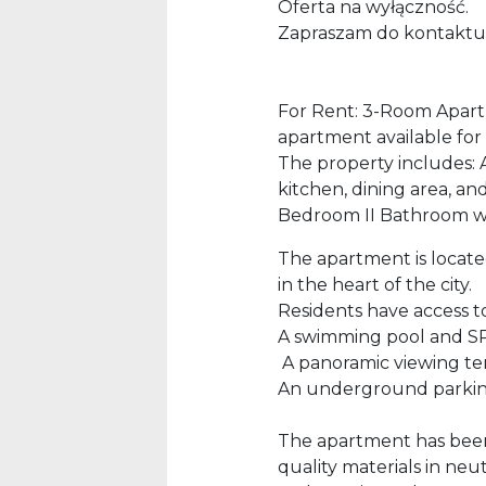
Oferta na wyłączność.
Zapraszam do kontaktu
For Rent: 3-Room Apar
apartment available for
The property includes: 
kitchen, dining area, an
Bedroom II Bathroom wi
The apartment is located
in the heart of the city.
Residents have access to
A swimming pool and S
A panoramic viewing te
An underground parkin
The apartment has been 
quality materials in neu