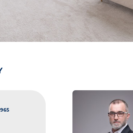
Y
965