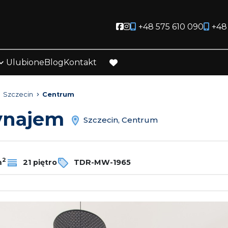
Social link
Social link
+48 575 610 090
+48
Ulubione
Blog
Kontakt
favorite
Szczecin
Centrum
wynajem
Szczecin, Centrum
2
m
21 piętro
TDR-MW-1965