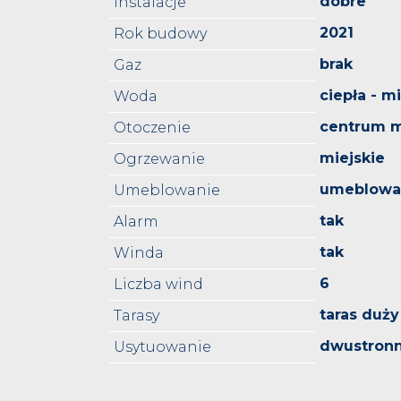
dobre
Instalacje
2021
Rok budowy
brak
Gaz
ciepła - m
Woda
centrum m
Otoczenie
miejskie
Ogrzewanie
umeblowa
Umeblowanie
tak
Alarm
tak
Winda
6
Liczba wind
taras duży
Tarasy
dwustron
Usytuowanie