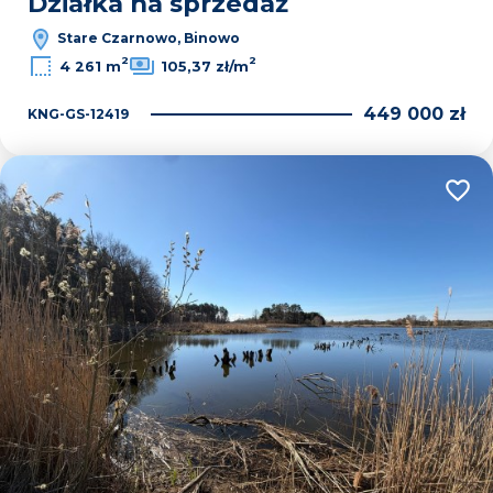
Działka na sprzedaż
Stare Czarnowo, Binowo
2
2
4 261 m
105,37 zł/m
449 000 zł
KNG-GS-12419
Dodaj