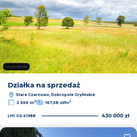
Nowa oferta
Działka na sprzedaż
Stare Czarnowo, Dobropole Gryfińskie
2
2
2 566 m
167,58 zł/m
430 000 zł
LH1-GS-41988