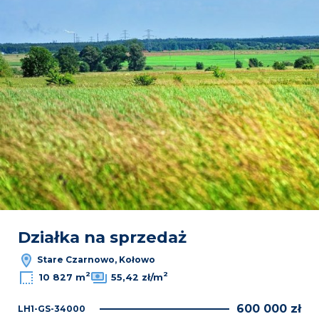
Działka na sprzedaż
Stare Czarnowo, Kołowo
2
2
10 827 m
55,42 zł/m
600 000 zł
LH1-GS-34000