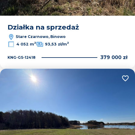
Działka na sprzedaż
Stare Czarnowo, Binowo
2
2
4 052 m
93,53 zł/m
379 000 zł
KNG-GS-12418
Dodaj