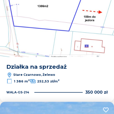
Działka na sprzedaż
Stare Czarnowo, Żelewo
2
2
1 386 m
252,53 zł/m
350 000 zł
WALA-GS-214
Dodaj