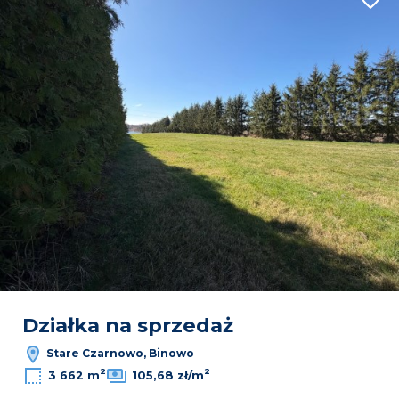
Dodaj
Działka na sprzedaż
Stare Czarnowo, Binowo
2
2
3 662 m
105,68 zł/m