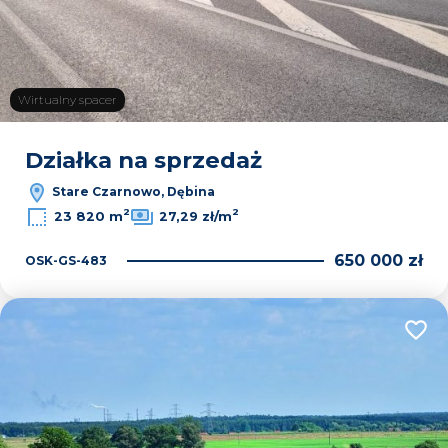
Wirtualny spacer
Działka na sprzedaż
Stare Czarnowo, Dębina
2
2
23 820 m
27,29 zł/m
650 000 zł
OSK-GS-483
Dodaj