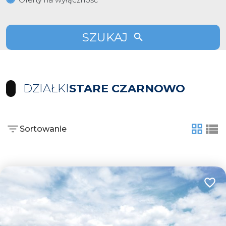
SZUKAJ
DZIAŁKI
STARE CZARNOWO
Sortowanie
tabela
list
Dodaj