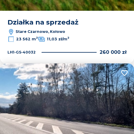
Działka na sprzedaż
Stare Czarnowo, Kołowo
2
2
23 562 m
11,03 zł/m
260 000 zł
LH1-GS-40032
Dodaj