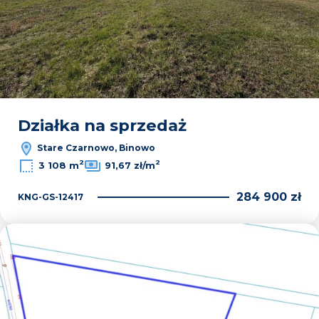
Działka na sprzedaż
Stare Czarnowo, Binowo
2
2
3 108 m
91,67 zł/m
284 900 zł
KNG-GS-12417
Dodaj