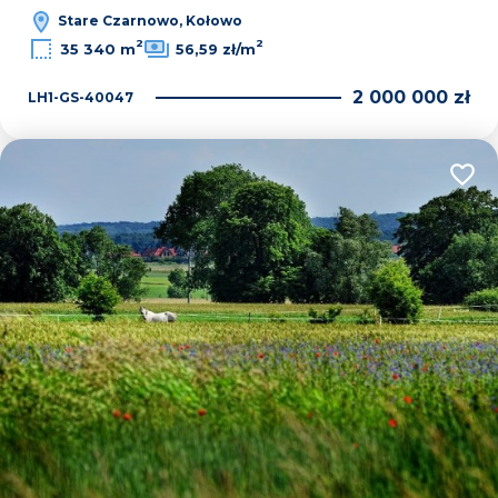
Stare Czarnowo, Kołowo
2
2
35 340 m
56,59 zł/m
2 000 000 zł
LH1-GS-40047
Dodaj