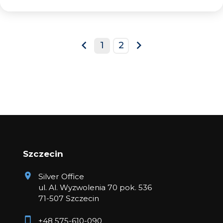
1
2
prev
next
Szczecin
Silver Office
ul. Al. Wyzwolenia 70 pok. 536
71-507 Szczecin
+48 575-610-090