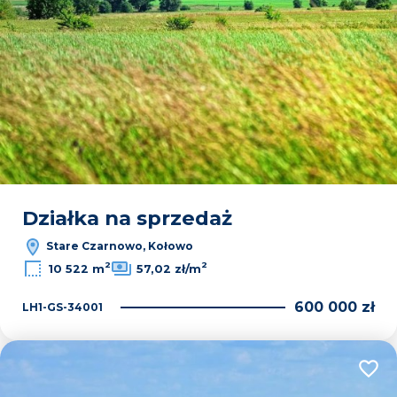
Działka na sprzedaż
Stare Czarnowo, Kołowo
2
2
10 522 m
57,02 zł/m
600 000 zł
LH1-GS-34001
Dodaj