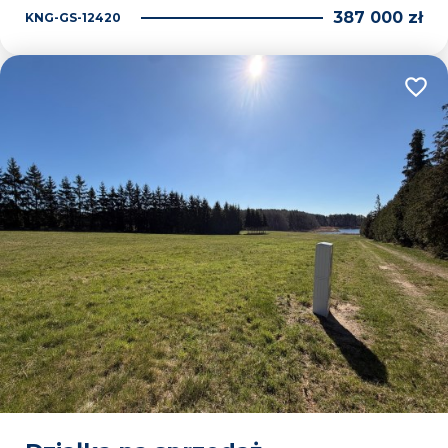
387 000 zł
KNG-GS-12420
Dodaj