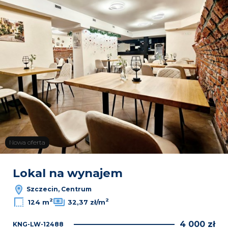
Nowa oferta
Lokal na wynajem
Szczecin, Centrum
2
2
124 m
32,37 zł/m
4 000 zł
KNG-LW-12488