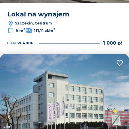
Lokal na wynajem
Szczecin, Centrum
2
2
9 m
111,11 zł/m
1 000 zł
LH1-LW-41816
Dodaj