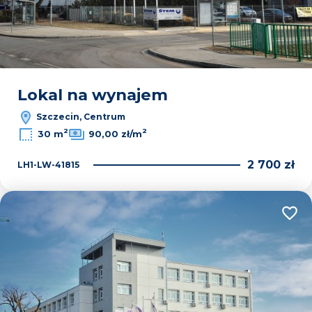
Lokal na wynajem
Szczecin, Centrum
2
2
30 m
90,00 zł/m
2 700 zł
LH1-LW-41815
Dodaj