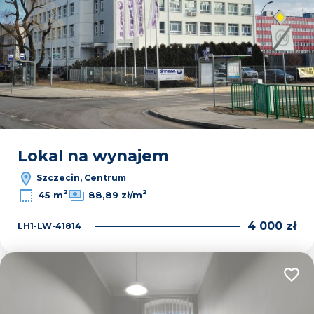
Lokal na wynajem
Szczecin, Centrum
2
2
45 m
88,89 zł/m
4 000 zł
LH1-LW-41814
Dodaj