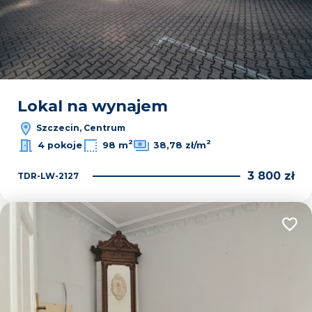
Lokal na wynajem
Szczecin, Centrum
2
2
4 pokoje
98 m
38,78 zł/m
3 800 zł
TDR-LW-2127
Dodaj