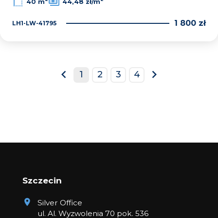
40 m
44,48 zł/m
1 800 zł
LH1-LW-41795
1
2
3
4
prev
next
Szczecin
Silver Office
ul. Al. Wyzwolenia 70 pok. 536