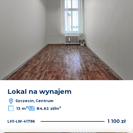
Lokal na wynajem
Szczecin, Centrum
2
2
13 m
84,62 zł/m
1 100 zł
LH1-LW-41796