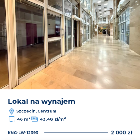
Lokal na wynajem
Szczecin, Centrum
2
2
46 m
43,48 zł/m
2 000 zł
KNG-LW-12393