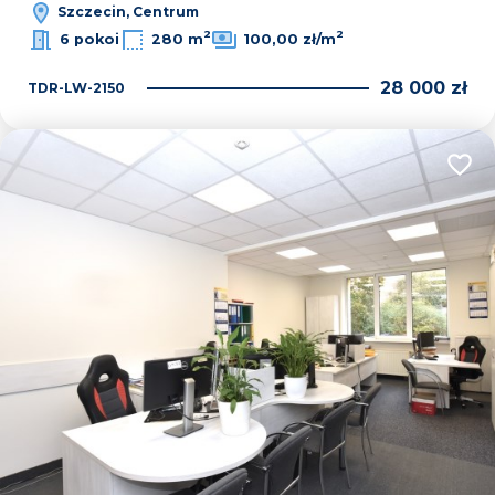
Szczecin, Centrum
2
2
6 pokoi
280 m
100,00 zł/m
28 000 zł
TDR-LW-2150
Dodaj