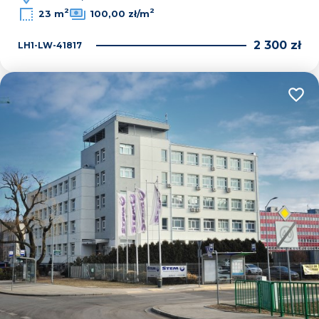
2
2
23 m
100,00 zł/m
2 300 zł
LH1-LW-41817
Dodaj