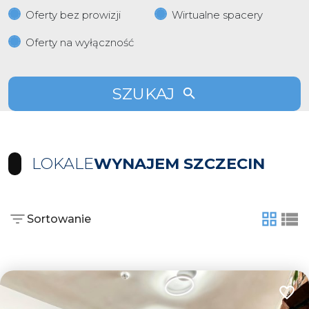
Oferty bez prowizji
Wirtualne spacery
Oferty na wyłączność
SZUKAJ
LOKALE
WYNAJEM SZCZECIN
Sortowanie
tabela
list
Dodaj