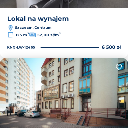
Lokal na wynajem
Szczecin, Centrum
2
2
125 m
52,00 zł/m
6 500 zł
KNG-LW-12465
Dodaj