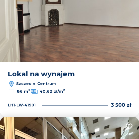
Lokal na wynajem
Szczecin, Centrum
2
2
86 m
40,62 zł/m
3 500 zł
LH1-LW-41901
Dodaj