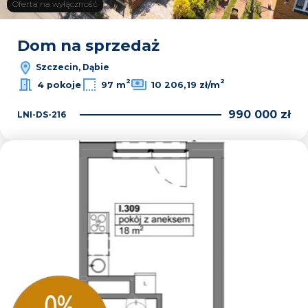
Oferta na wyłączność
Dom na sprzedaż
Szczecin, Dąbie
2
2
4 pokoje
97 m
10 206,19 zł/m
990 000 zł
LNI-DS-216
Dodaj