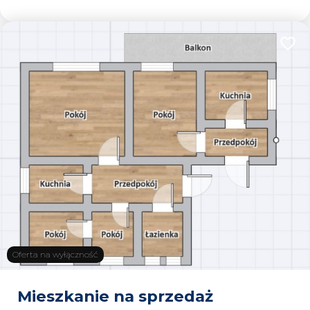
Dodaj
Oferta na wyłączność
Mieszkanie na sprzedaż