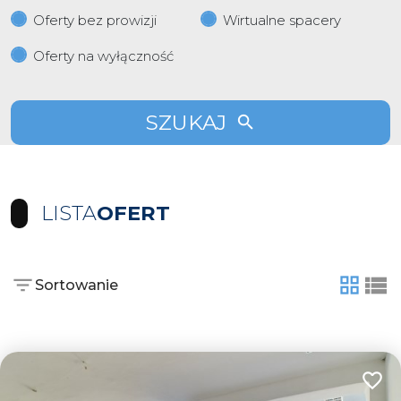
Oferty bez prowizji
Wirtualne spacery
Oferty na wyłączność
SZUKAJ
LISTA
OFERT
Sortowanie
tabela
list
Dodaj