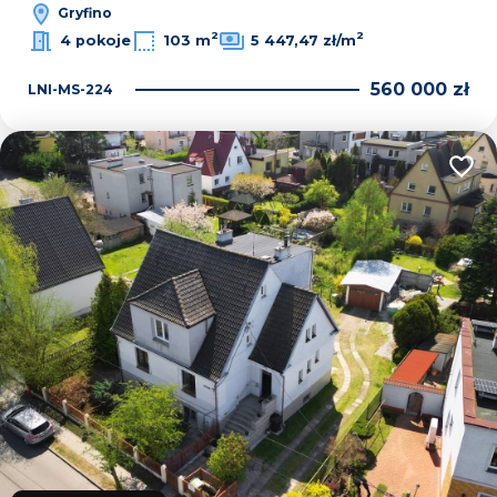
Gryfino
2
2
4 pokoje
103 m
5 447,47 zł/m
560 000 zł
LNI-MS-224
Dodaj