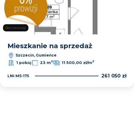
Bez prowizji
Mieszkanie na sprzedaż
Szczecin, Gumieńce
2
2
1 pokoj
23 m
11 500,00 zł/m
261 050 zł
LNI-MS-175