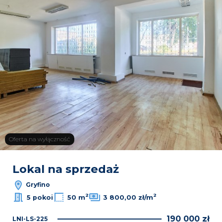
Oferta na wyłączność
Lokal na sprzedaż
Gryfino
2
2
5 pokoi
50 m
3 800,00 zł/m
190 000 zł
LNI-LS-225