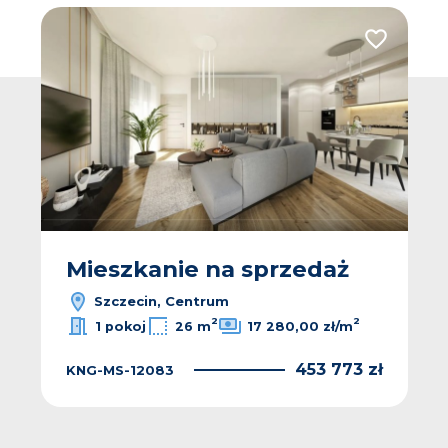
 do ulubionych
Dodaj do u
Mieszkanie na sprzedaż
Szczecin, Centrum
2
2
1 pokoj
26 m
17 280,00 zł/m
453 773 zł
KNG-MS-12083