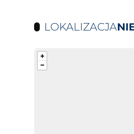
LOKALIZACJA
NI
+
−