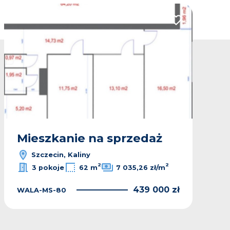
lubionych
Dodaj do ulubio
Mieszkanie na sprzedaż
Szczecin, Kaliny
2
2
3 pokoje
62 m
7 035,26 zł/m
439 000 zł
WALA-MS-80