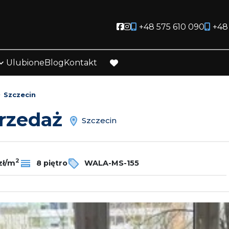
Social link
Social link
+48 575 610 090
+48
Ulubione
Blog
Kontakt
favorite
Szczecin
przedaż
Szczecin
2
zł/m
8 piętro
WALA-MS-155