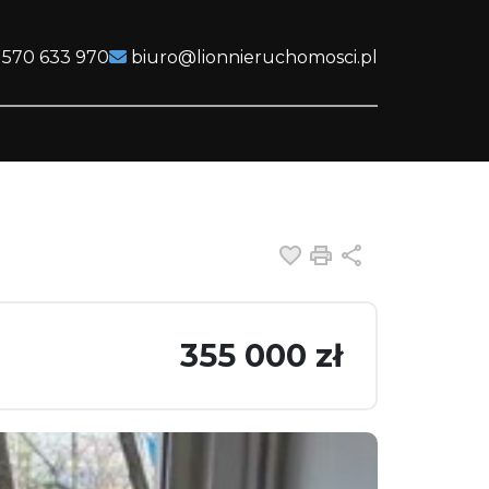
 570 633 970
biuro@lionnieruchomosci.pl
Dodaj do ulubiony
Drukuj
Udostępnij
355 000 zł