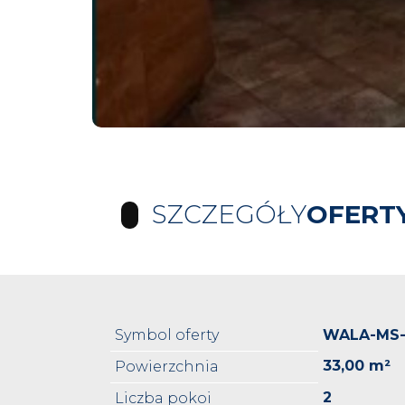
SZCZEGÓŁY
OFERT
Symbol oferty
WALA-MS-
33,00 m²
Powierzchnia
2
Liczba pokoi