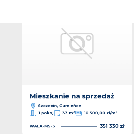
odaj do ulubionych
Dodaj
Mieszkanie na sprzedaż
Szczecin, Gumieńce
ł
2
2
1 pokoj
33 m
10 500,00 zł/m
351 330 zł
WALA-MS-3