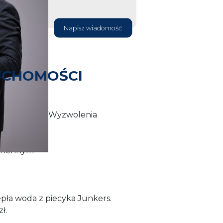
Napisz wiadomość
UCHOMOŚCI
we 33 m2 na Wyzwolenia
odświeżenia
uchennym
epła woda z piecyka Junkers.
zł.