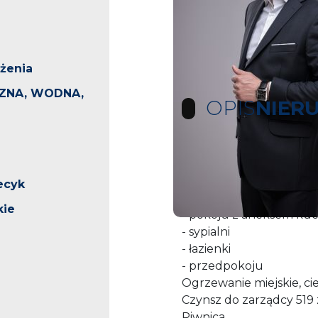
żenia
ZNA, WODNA,
OPIS
NIER
Mieszkanie dwupokojo
Stan nieruchomości do 
iecyk
Lokal składa się z
kie
- pokoju z aneksem k
- sypialni
- łazienki
- przedpokoju
Ogrzewanie miejskie, ci
Czynsz do zarządcy 519 
Piwnica