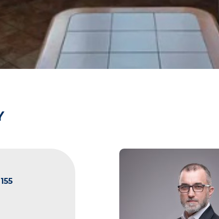
Y
155