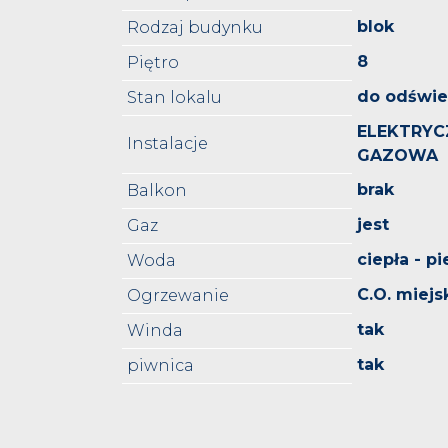
blok
Rodzaj budynku
8
Piętro
do odświe
Stan lokalu
ELEKTRYC
Instalacje
GAZOWA
brak
Balkon
jest
Gaz
ciepła - p
Woda
C.O. miejs
Ogrzewanie
tak
Winda
tak
piwnica