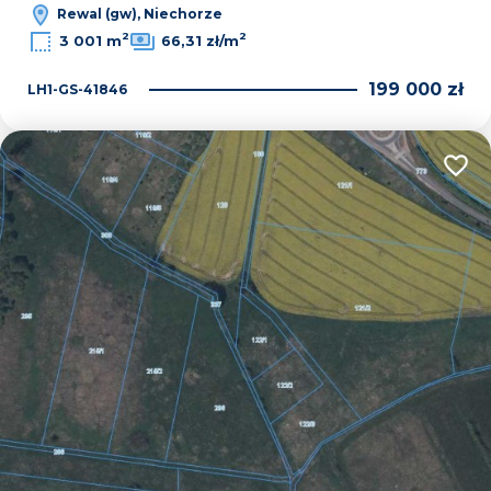
Rewal (gw), Niechorze
2
2
3 001 m
66,31 zł/m
199 000 zł
LH1-GS-41846
Dodaj