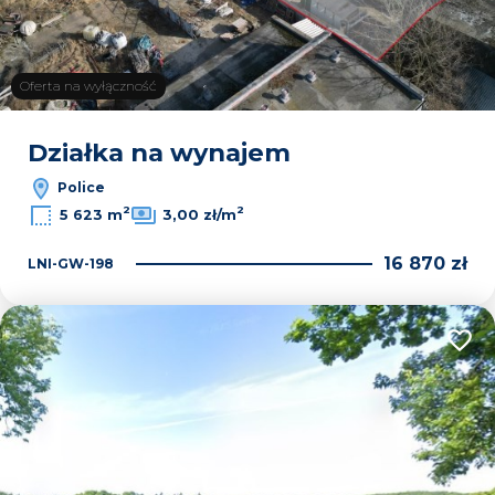
Oferta na wyłączność
Działka na wynajem
Police
2
2
5 623 m
3,00 zł/m
16 870 zł
LNI-GW-198
Dodaj