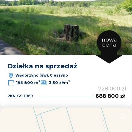
nowa
cena
Działka na sprzedaż
Węgorzyno (gw), Cieszyno
2
2
196 800 m
3,50 zł/m
728 000 zł
688 800 zł
PKN-GS-1069
Dodaj