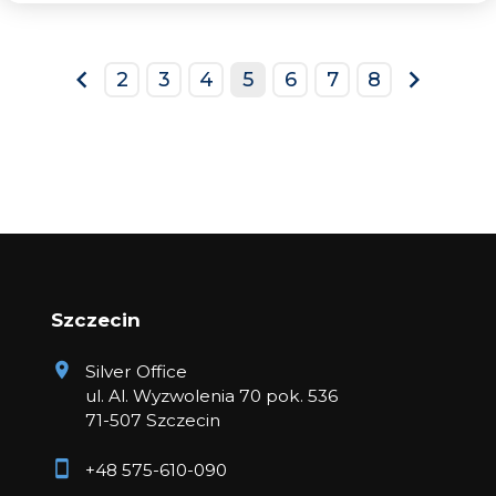
2
3
4
5
6
7
8
prev
next
Szczecin
Silver Office
ul. Al. Wyzwolenia 70 pok. 536
71-507 Szczecin
+48 575-610-090