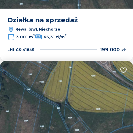
Działka na sprzedaż
Rewal (gw), Niechorze
2
2
3 001 m
66,31 zł/m
199 000 zł
LH1-GS-41845
Dodaj