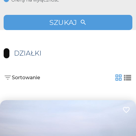
SZUKAJ
DZIAŁKI
Sortowanie
tabela
list
Dodaj