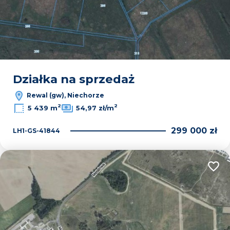
Działka na sprzedaż
Rewal (gw), Niechorze
2
2
5 439 m
54,97 zł/m
299 000 zł
LH1-GS-41844
Dodaj