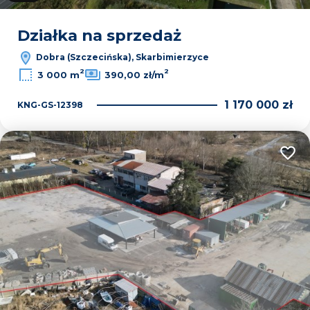
Działka na sprzedaż
Dobra (Szczecińska), Skarbimierzyce
2
2
3 000 m
390,00 zł/m
1 170 000 zł
KNG-GS-12398
Dodaj