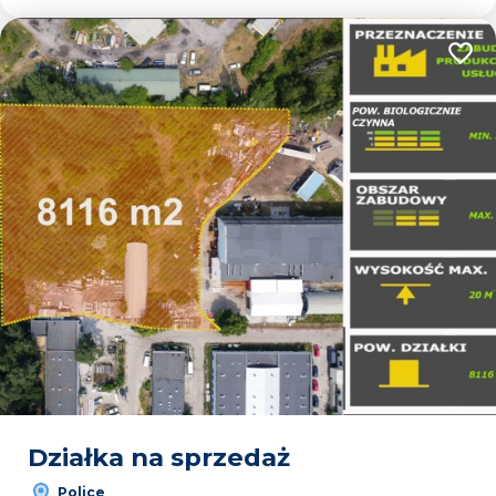
Dodaj
Działka na sprzedaż
Police