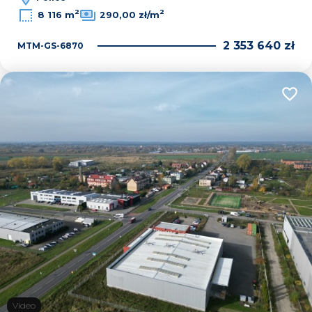
2
2
8 116 m
290,00 zł/m
2 353 640 zł
MTM-GS-6870
Dodaj
Video