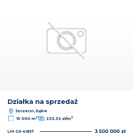
Dodaj
Działka na sprzedaż
Szczecin, Dąbie
2
2
15 000 m
233,33 zł/m
3 500 000 zł
LH1-GS-41857