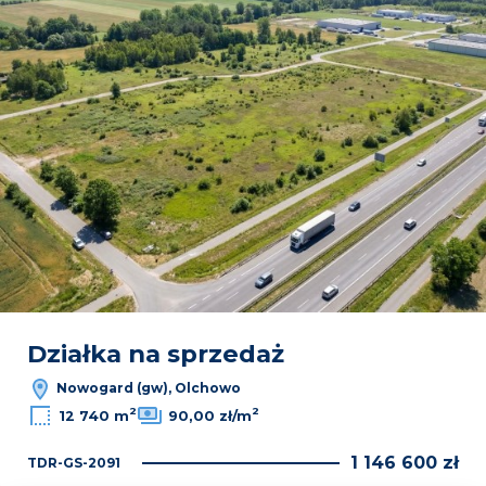
Działka na sprzedaż
Nowogard (gw), Olchowo
2
2
12 740 m
90,00 zł/m
1 146 600 zł
TDR-GS-2091