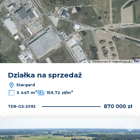
Działka na sprzedaż
Stargard
2
2
5 447 m
159,72 zł/m
870 000 zł
TDR-GS-2092
Dodaj