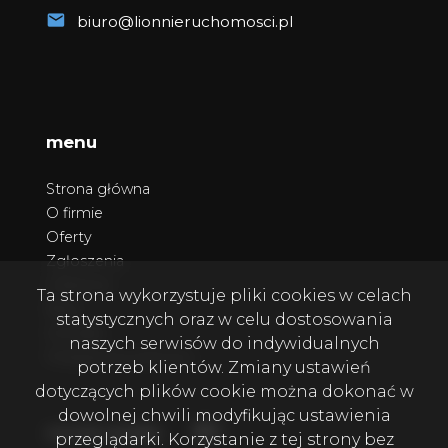
biuro@lionnieruchomosci.pl
menu
Strona główna
O firmie
Oferty
Zgłoszenia
Ulubione
Ta strona wykorzystuje pliki cookies w celach
Blog
statystycznych oraz w celu dostosowania
Kontakt
naszych serwisów do indywidualnych
Polityka prywatności
potrzeb klientów. Zmiany ustawień
dotyczących plików cookie można dokonać w
dowolnej chwili modyfikując ustawienia
Facebook
Facebook
social media
przeglądarki. Korzystanie z tej strony bez