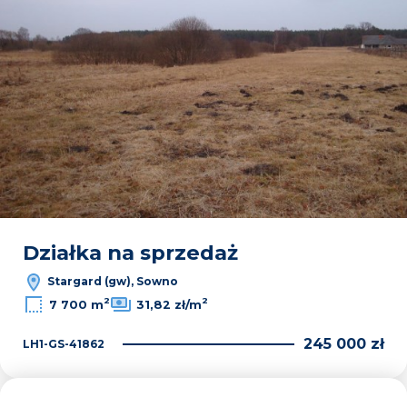
Działka na sprzedaż
Stargard (gw), Sowno
2
2
7 700 m
31,82 zł/m
245 000 zł
LH1-GS-41862