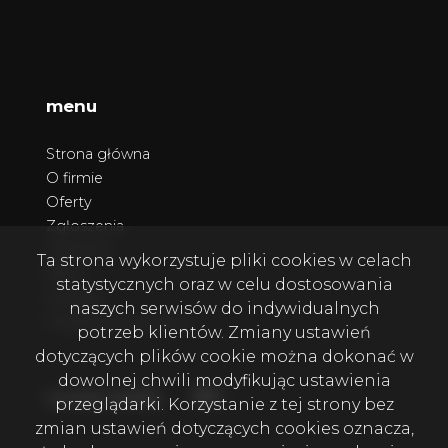
menu
Strona główna
O firmie
Oferty
Zgłoszenia
Ulubione
Ta strona wykorzystuje pliki cookies w celach
Blog
statystycznych oraz w celu dostosowania
Kontakt
naszych serwisów do indywidualnych
Polityka prywatności
potrzeb klientów. Zmiany ustawień
dotyczących plików cookie można dokonać w
dowolnej chwili modyfikując ustawienia
Facebook
Facebook
social media
przeglądarki. Korzystanie z tej strony bez
zmian ustawień dotyczących cookies oznacza,