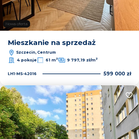
Nowa oferta
Mieszkanie na sprzedaż
Szczecin, Centrum
2
2
4 pokoje
61 m
9 797,19 zł/m
599 000 zł
LH1-MS-42016
Dodaj