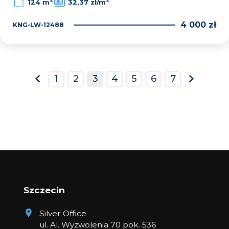
124 m
32,37 zł/m
4 000 zł
KNG-LW-12488
1
2
3
4
5
6
7
prev
next
Szczecin
Silver Office
ul. Al. Wyzwolenia 70 pok. 536