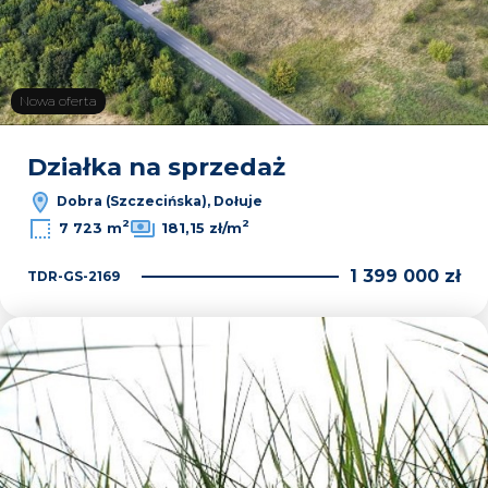
Nowa oferta
Działka na sprzedaż
Dobra (Szczecińska), Dołuje
2
2
7 723 m
181,15 zł/m
1 399 000 zł
TDR-GS-2169
Dodaj