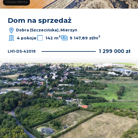
Nowa oferta
Dom na sprzedaż
Dobra (Szczecińska), Mierzyn
2
2
4 pokoje
142 m
9 147,89 zł/m
1 299 000 zł
LH1-DS-42019
Dodaj