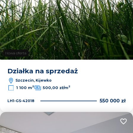
Nowa oferta
Działka na sprzedaż
Szczecin, Kijewko
2
2
1 100 m
500,00 zł/m
550 000 zł
LH1-GS-42018
Dodaj