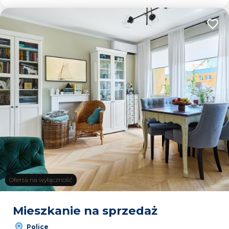
Dodaj
Oferta na wyłączność
Mieszkanie na sprzedaż
Police