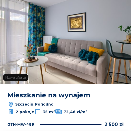
Nowa oferta
Mieszkanie na wynajem
Szczecin, Pogodno
2
2
2 pokoje
35 m
72,46 zł/m
2 500 zł
GTN-MW-489