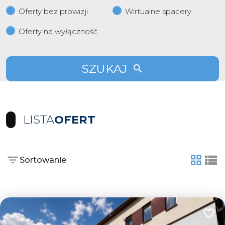
Oferty bez prowizji
Wirtualne spacery
Oferty na wyłączność
SZUKAJ
LISTA
OFERT
Sortowanie
tabela
list
Dodaj