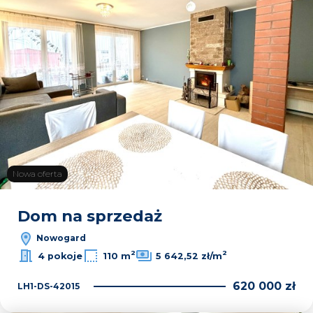
Nowa oferta
Dom na sprzedaż
Nowogard
2
2
4 pokoje
110 m
5 642,52 zł/m
620 000 zł
LH1-DS-42015