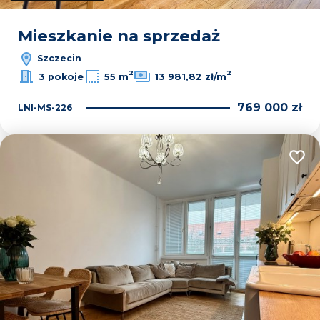
Mieszkanie na sprzedaż
Szczecin
2
2
3 pokoje
55 m
13 981,82 zł/m
769 000 zł
LNI-MS-226
Dodaj