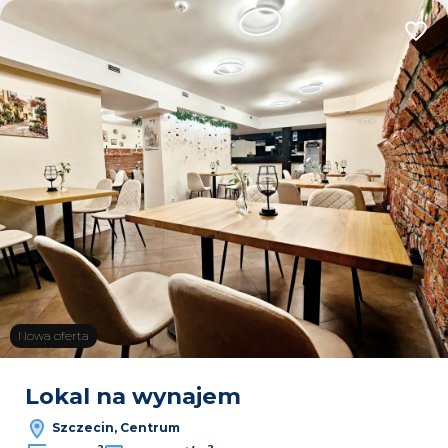
Dodaj
Nowa oferta
Lokal na wynajem
Szczecin, Centrum
2
2