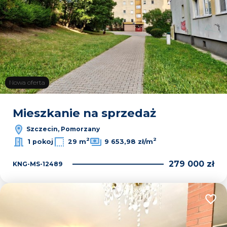
Nowa oferta
Mieszkanie na sprzedaż
Szczecin, Pomorzany
2
2
1 pokoj
29 m
9 653,98 zł/m
279 000 zł
KNG-MS-12489
Dodaj