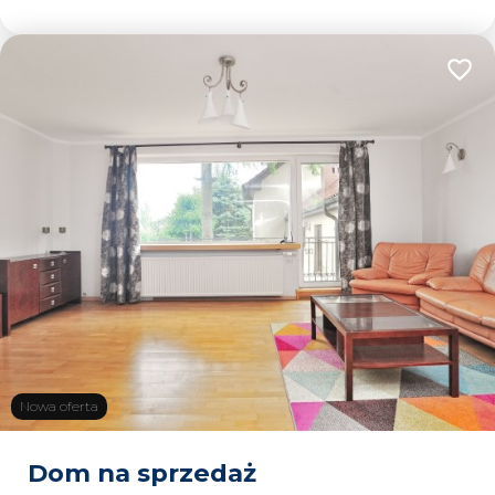
Dodaj
Nowa oferta
Dom na sprzedaż