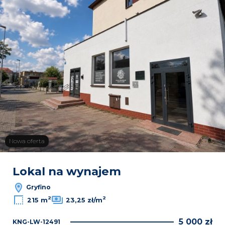
Nowa oferta
Lokal na wynajem
Gryfino
2
2
215 m
23,25 zł/m
5 000 zł
KNG-LW-12491