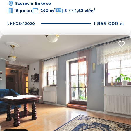
Szczecin, Bukowo
2
2
8 pokoi
290 m
6 444,83 zł/m
1 869 000 zł
LH1-DS-42020
Dodaj