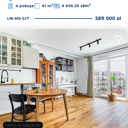
2
2
4 pokoje
61 m
9 605,35 zł/m
589 000 zł
LNI-MS-227
Dodaj
Oferta na wyłączność