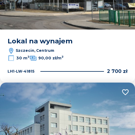
Lokal na wynajem
Szczecin, Centrum
2
2
30 m
90,00 zł/m
2 700 zł
LH1-LW-41815
Dodaj