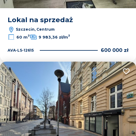
Lokal na sprzedaż
Szczecin, Centrum
2
2
60 m
9 983,36 zł/m
600 000 zł
AVA-LS-12615
Dodaj