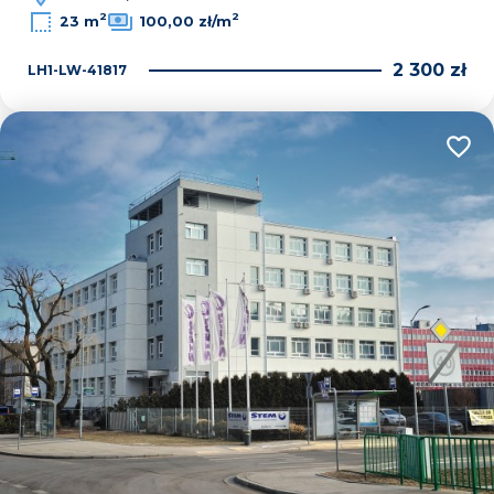
2
2
23 m
100,00 zł/m
2 300 zł
LH1-LW-41817
Dodaj