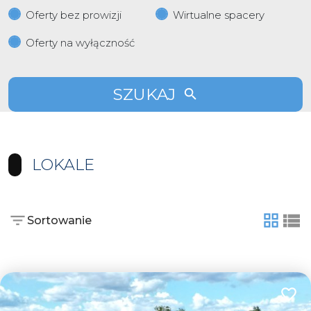
Oferty bez prowizji
Wirtualne spacery
Oferty na wyłączność
SZUKAJ
LOKALE
Sortowanie
tabela
list
Dodaj