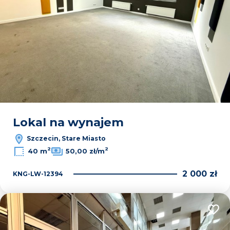
Lokal na wynajem
Szczecin, Stare Miasto
2
2
40 m
50,00 zł/m
2 000 zł
KNG-LW-12394
Dodaj