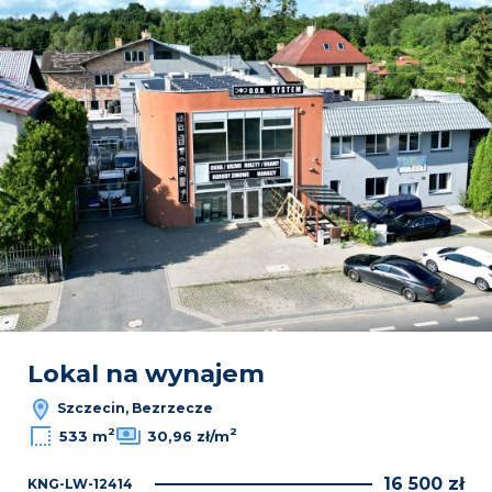
Lokal na wynajem
Szczecin, Bezrzecze
2
2
533 m
30,96 zł/m
16 500 zł
KNG-LW-12414