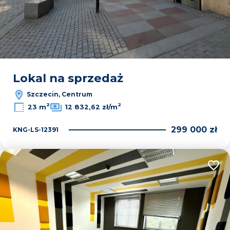
Lokal na sprzedaż
Szczecin, Centrum
2
2
23 m
12 832,62 zł/m
299 000 zł
KNG-LS-12391
Dodaj