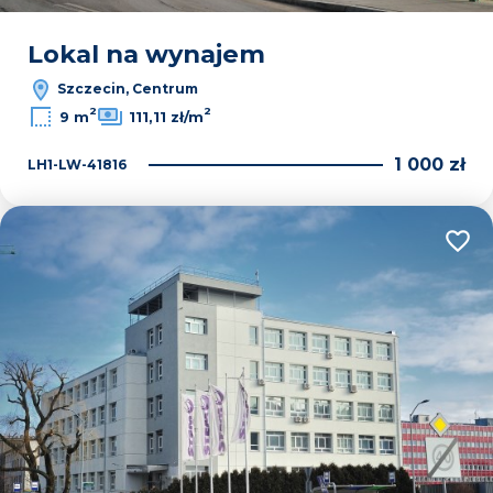
Lokal na wynajem
Szczecin, Centrum
2
2
9 m
111,11 zł/m
1 000 zł
LH1-LW-41816
Dodaj