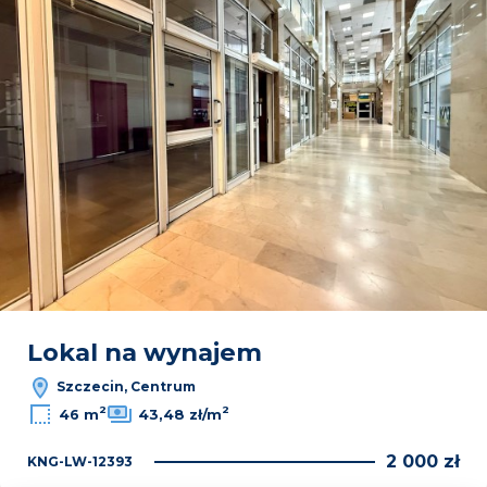
Lokal na wynajem
Szczecin, Centrum
2
2
46 m
43,48 zł/m
2 000 zł
KNG-LW-12393