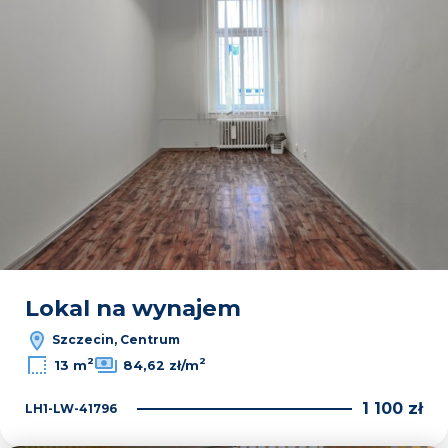
Lokal na wynajem
Szczecin, Centrum
2
2
13 m
84,62 zł/m
1 100 zł
LH1-LW-41796