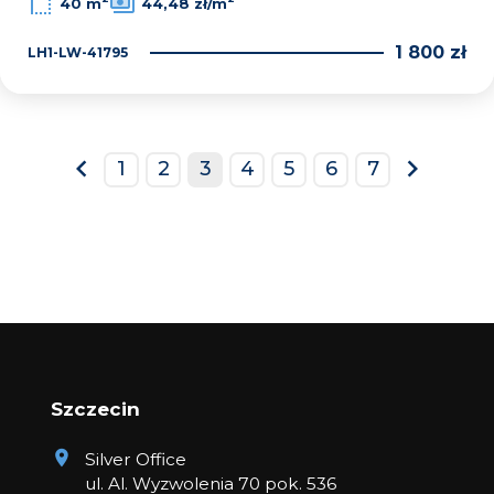
40 m
44,48 zł/m
1 800 zł
LH1-LW-41795
1
2
3
4
5
6
7
prev
next
Szczecin
Silver Office
ul. Al. Wyzwolenia 70 pok. 536