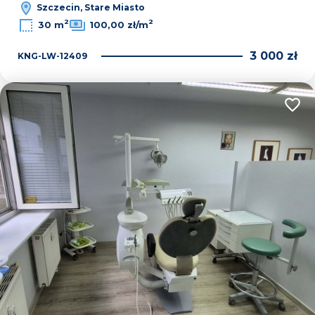
Szczecin, Stare Miasto
2
2
30 m
100,00 zł/m
3 000 zł
KNG-LW-12409
Dodaj