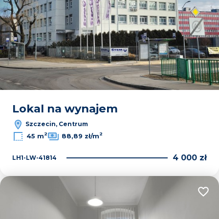
Lokal na wynajem
Szczecin, Centrum
2
2
45 m
88,89 zł/m
4 000 zł
LH1-LW-41814
Dodaj