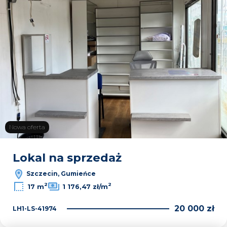
Nowa oferta
Lokal na sprzedaż
Szczecin, Gumieńce
2
2
17 m
1 176,47 zł/m
20 000 zł
LH1-LS-41974