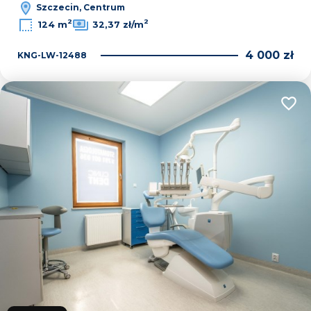
Szczecin, Centrum
2
2
124 m
32,37 zł/m
4 000 zł
KNG-LW-12488
Dodaj