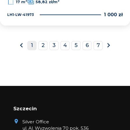
2
2
17 m
58,82 zł/m
1 000 zł
LH1-LW-41973
1
2
3
4
5
6
7
prev
next
Szczecin
Silver Office
ul. Al. Wyzwolenia 70 pok. 536