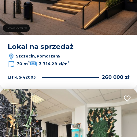
Nowa oferta
Lokal na sprzedaż
Szczecin, Pomorzany
2
2
70 m
3 714,29 zł/m
260 000 zł
LH1-LS-42003
Dodaj