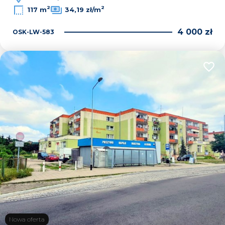
2
2
117 m
34,19 zł/m
4 000 zł
OSK-LW-583
Dodaj
Nowa oferta