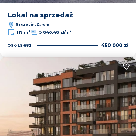
Lokal na sprzedaż
Szczecin, Załom
2
2
117 m
3 846,48 zł/m
450 000 zł
OSK-LS-582
Dodaj