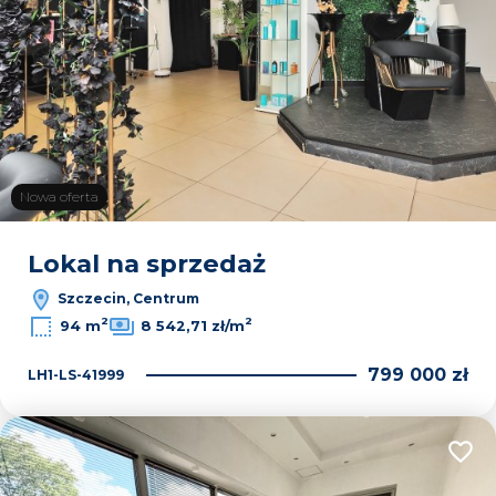
Nowa oferta
Lokal na sprzedaż
Szczecin, Centrum
2
2
94 m
8 542,71 zł/m
799 000 zł
LH1-LS-41999
Dodaj