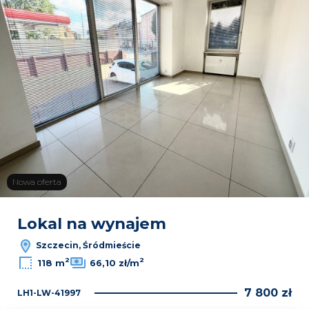
Nowa oferta
Lokal na wynajem
Szczecin, Śródmieście
2
2
118 m
66,10 zł/m
7 800 zł
LH1-LW-41997