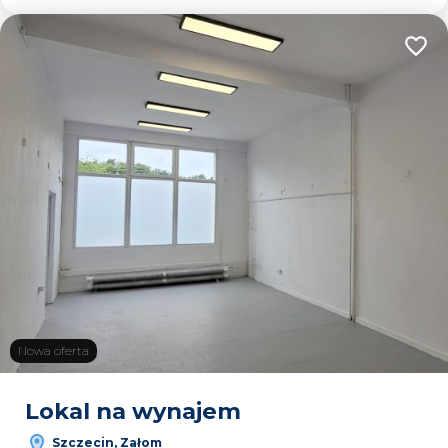
Dodaj
Nowa oferta
Lokal na wynajem
Szczecin, Załom