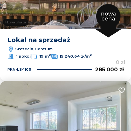
nowa
cena
Nowa oferta
Lokal na sprzedaż
Szczecin, Centrum
2
2
1 pokoj
19 m
15 240,64 zł/m
0 zł
285 000 zł
PKN-LS-1100
Dodaj