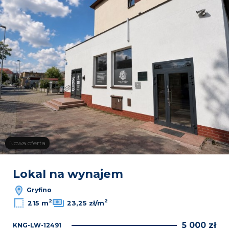
Nowa oferta
Lokal na wynajem
Gryfino
2
2
215 m
23,25 zł/m
5 000 zł
KNG-LW-12491