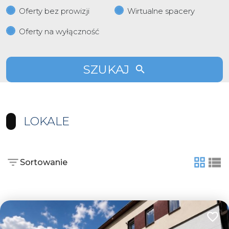
Oferty bez prowizji
Wirtualne spacery
Oferty na wyłączność
SZUKAJ
LOKALE
Sortowanie
tabela
list
Dodaj