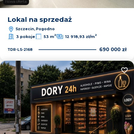
Nowa oferta
Lokal na sprzedaż
Szczecin, Pogodno
2
2
3 pokoje
53 m
12 918,93 zł/m
690 000 zł
TDR-LS-2168
Dodaj