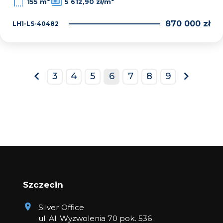
155 m
5 612,90 zł/m
870 000 zł
LH1-LS-40482
3
4
5
6
7
8
9
prev
next
Szczecin
Silver Office
ul. Al. Wyzwolenia 70 pok. 536