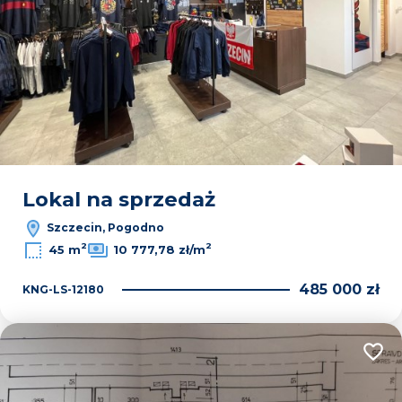
Lokal na sprzedaż
Szczecin, Pogodno
2
2
45 m
10 777,78 zł/m
485 000 zł
KNG-LS-12180
Dodaj