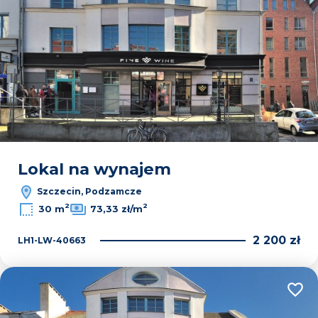
Lokal na wynajem
Szczecin, Podzamcze
2
2
30 m
73,33 zł/m
2 200 zł
LH1-LW-40663
Dodaj