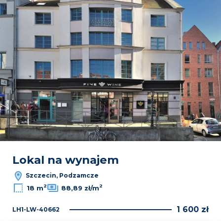
Lokal na wynajem
Szczecin, Podzamcze
2
2
18 m
88,89 zł/m
1 600 zł
LH1-LW-40662