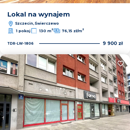
Lokal na wynajem
Szczecin, Świerczewo
2
2
1 pokoj
130 m
76,15 zł/m
9 900 zł
TDR-LW-1806
Dodaj