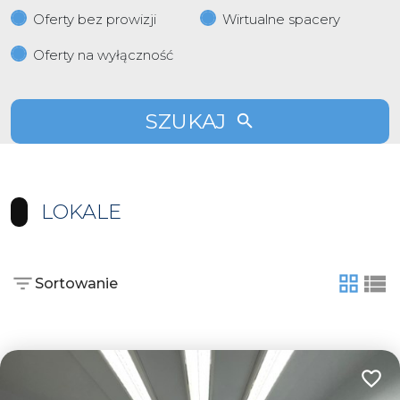
Oferty bez prowizji
Wirtualne spacery
Oferty na wyłączność
SZUKAJ
LOKALE
Sortowanie
tabela
list
Dodaj