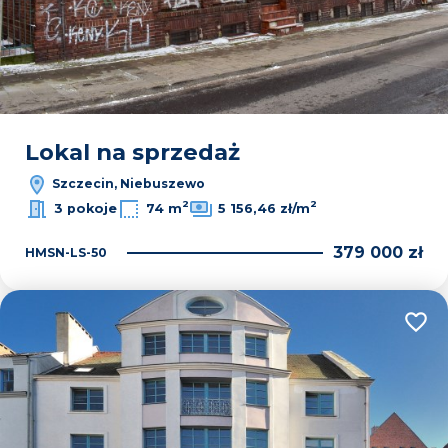
Lokal na sprzedaż
Szczecin, Niebuszewo
2
2
3 pokoje
74 m
5 156,46 zł/m
379 000 zł
HMSN-LS-50
Dodaj