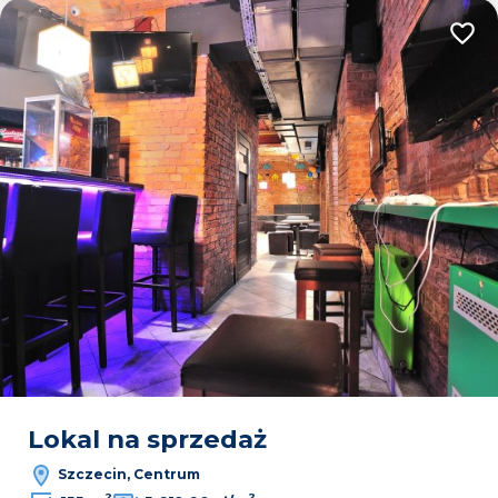
Dodaj
Lokal na sprzedaż
Szczecin, Centrum
2
2