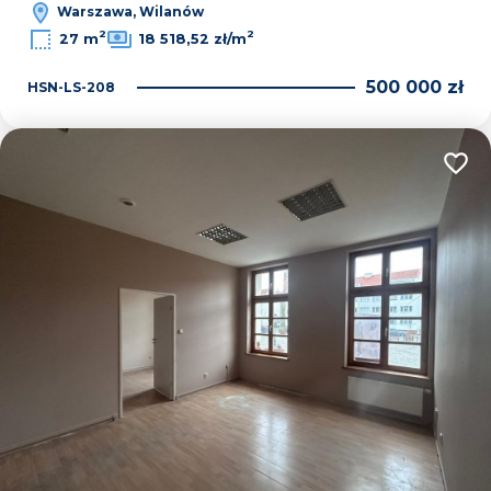
Warszawa, Wilanów
2
2
27 m
18 518,52 zł/m
500 000 zł
HSN-LS-208
Dodaj