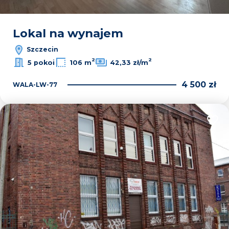
Lokal na wynajem
Szczecin
2
2
5 pokoi
106 m
42,33 zł/m
4 500 zł
WALA-LW-77
Dodaj