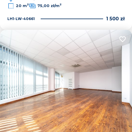
2
2
20 m
75,00 zł/m
1 500 zł
LH1-LW-40661
Dodaj